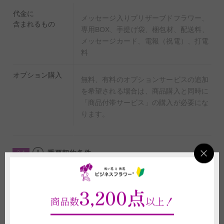
代金に
メッセージ入りプリザーブドフラワー、
含まれるもの
専用BOX、手提げ袋、梱包材、配送料、
メッセージカード、電報（祝電）、打電
料
オプション購入
無料、有料のオプションサービスの追加
を希望される場合は、商品購入と同時に
「商品付帯サービス」の購入が必要にな
ります。
重要契約条件
2-4
商品に関わる重要な注意事項
3,200点
(1)プリザーブドフラワーは生花を特殊な技術で染色、長持ちするように加
商品数
以上！
工したものであり、造花ではございません。
(2)プリザーブドフラワーは湿気や直射日光に弱く、褪色や劣化は避けられ