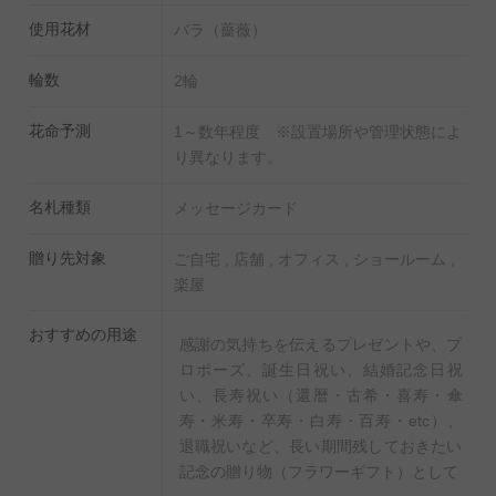
使用花材
バラ（薔薇）
輪数
2輪
花命予測
1～数年程度 ※設置場所や管理状態によ
り異なります。
名札種類
メッセージカード
贈り先対象
ご自宅 , 店舗 , オフィス , ショールーム ,
楽屋
おすすめの用途
感謝の気持ちを伝えるプレゼントや、プ
ロポーズ、誕生日祝い、結婚記念日祝
い、長寿祝い（還暦・古希・喜寿・傘
寿・米寿・卒寿・白寿・百寿・etc）、
退職祝いなど、長い期間残しておきたい
記念の贈り物（フラワーギフト）として