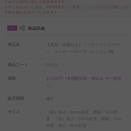
※以下は契約に関わる重要条件です。
お申し込み頂いた場合、契約情報全てに同意していただいたと理解してお
◆花びら刻印メッセージにいついて
手配を進めさせていただきます。
(1)20文字までの文字入れが可能です。
(2)メッセージの色指定はできません。（掲載写真のよう
商品詳細
2-1
なイメージ）
商品名
【電報・祝電付き】プリザーブドフラワ
ー メッセージローズ（レッド）2輪
その他、
ビジネスフラワーの電報サービス
についての特
徴・サービス内容はこちらにてご案内を行っておりま
商品コード
DP222
す。
価格
13,200円
（全国配送料・税込み ※一部除
く）
祝電や弔電にご利用いただける例文集
お祝い、お悔やみのシーン別でよく使われる電報の例文
販売期間
通年
案内はこちらをご覧ください。
サイズ
［花］高さ：40cm程度 横幅：5cm程
度 ［箱］高さ：53cm程度 横幅：7cm
程度 奥行：8cm程度