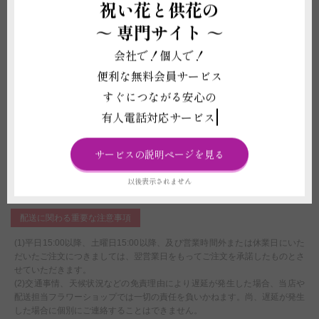
ません。購入後の状態維持を保証することはできません。
祝い花と供花の
(3)生花を特殊加工した繊細な商品のため、欠けがある場合がございます。
～
専門サイト ～
また、仕入れ状況等により花の種類や色が変動することがございますので、
予めご了承ください。
会社で！個人で！
(4)注文フォームに花びらに印字するメッセージ内容をご入力ください。20
文字まで花びらにメッセージを印字できます。ご入力がない場合、花びらメ
便利な無料会員サービス
ッセージ不要と判断し印字なしでお届けすることがございます。
すぐにつながる安心の
(5)注文フォームに電報に記載する内容をご入力ください。ご入力がない場
合、ご希望のお届け日にお届けが出来ないことや電報が不要と判断し植物の
有人電話対応サービス
みお届けすることがございます。
(6)メッセージカードや花器、装飾品などの資材は掲載写真と差異が生じる
場合がございます。
サービスの説明ページを見る
(7) 受注制作（オーダー）のため、商品作成後の変更・取り消しを承ること
ができません。制作開始後に、万が一ご注文をお取り消しされた場合も代金
以後表示されません
はご注文者様に全額負担いただきます。
配送に関わる重要な注意事項
(1)平日15:00以降、土曜日15:00以降、及び営業時間外または休業日にいた
だいたご注文につきましては、翌営業日をもってご注文を承諾したものとさ
せていただきます。
(2)交通事情、天候状況などの免責理由により遅延が発生した場合、当店や
配送担当フラワーショップでは一切の責任を負いかねます。尚、遅延が発生
した場合に個別にご連絡することはできません。