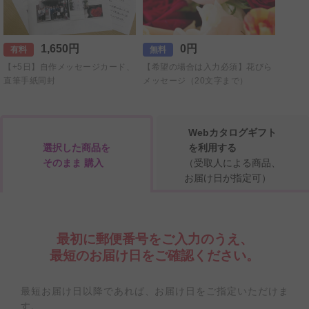
1,650円
0円
有料
無料
有料
【+5日】自作メッセージカード、
【希望の場合は入力必須】花びら
メッセ
直筆手紙同封
メッセージ（20文字まで）
Webカタログギフト
選択した商品を
を利用する
そのまま 購入
（受取人による商品、
お届け日が指定可）
最初に郵便番号をご入力のうえ、
最短のお届け日をご確認ください。
最短お届け日以降であれば、お届け日をご指定いただけま
す。