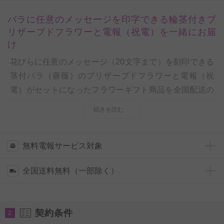
バラに任意のメッセージを印字できる輪茎付きプ
リザーブドフラワーと電報（祝電）を一緒にお届
け
花びらに任意のメッセージ（20文字まで）を刻印できる
茎付バラ（薔薇）のプリザーブドフラワーと電報（祝
電）がセットになったフラワーギフト商品を全国配送の
宅配でお届けします。
続きを読む
2輪の鮮やかな赤色のバラと黒の専用ボックスのコント
ラストがスタイリッシュでお洒落、お花はプリザーブド
フラワー加工されているので、管理状態さえよければ1
無料電報サービス対象
～数年、それ以上の長い期間楽しむ事が可能です。
全国送料無料（一部除く）
ずっと残しておきたい感謝の気持ちを伝える贈り物や、
プロポーズなどの一大記念アイテム、誕生日、結婚記念
日、長寿、退職祝いなどの贈り物、プレゼントとしてお
契約条件
2
薦めしたいフラワーギフト商品です。