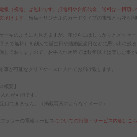
電報（祝電）は無料です。打電料や台紙代金、送料は一切頂い
文頂けます。
当店オリジナルのカードタイプの電報とお花を同
ケーキのようにも見えますが、花びらにはしっかりとメッセー
文字まで無料）を刻んで誕生日や結婚記念日などに思い出に残
施しておりますので、お手入れ次第では数年以上は楽しむ事が
る事が可能なクリアケースに入れてお届け致します。
ス概要】
文字入れが可能です。
色指定はできません。（掲載写真のようなイメージ）
スフラワーの電報サービス
についての特徴・サービス内容はこち