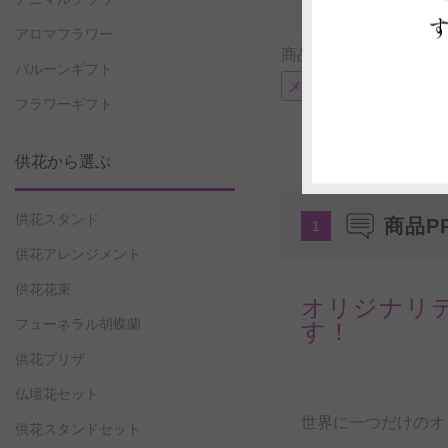
アロマフラワー
商品に付帯可能なサー
バルーンギフト
メッセージカード
電
フラワーギフト
供花から選ぶ
供花スタンド
商品P
1
供花アレンジメント
供花花束
オリジナリ
フューネラル胡蝶蘭
す！
供花プリザ
仏壇花セット
世界に一つだけのオ
供花スタンドセット