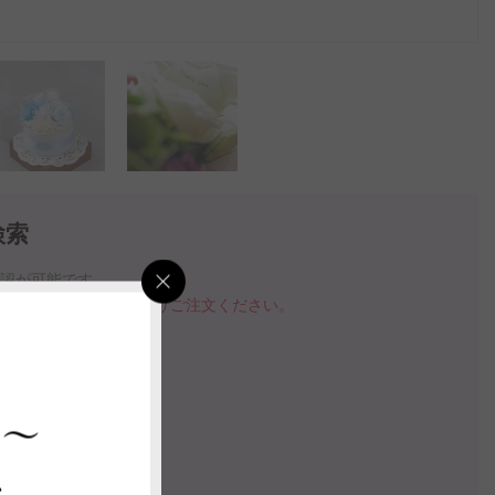
検索
確認が可能です。
品を購入する」ボタンよりご注文ください。
指定いただけます。
の案内動画
 ～
ス
認する