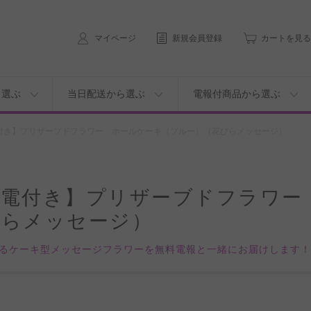
マイページ
新規会員登録
カートを見る
ら選ぶ
当日配送から選ぶ
電報付商品から選ぶ
付き】プリザーブドフラワー ホールケーキ（ブルー）（花びらメッセージ）
祝電付き】プリザーブドフラワー
びらメッセージ）
るケーキ型メッセージフラワーを無料電報と一緒にお届けします