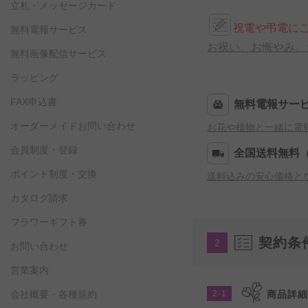
立札・メッセージカード
祝電や弔電に
無料電報サービス
お祝い、お悔やみ、
無料画像配信サービス
ラッピング
FAX申込書
無料電報サー
オーダーメイドお問い合わせ
お花や植物と一緒に電
会員制度・登録
全国送料無料
ポイント制度・交換
送料込みの安心価格と
カタログ請求
フラワーギフト券
契約条
2
お問い合わせ
営業案内
2-1
商品詳
会社概要・各種規約