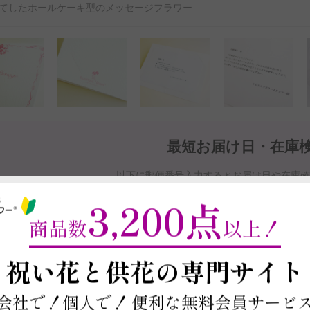
てしたホールケーキ型のメッセージフラワー
最短お届け日・在庫
以下に郵便番号入力するとお届け日や在庫
商品を注文する場合は契約条件を確認の上、
本ページ下部の「この商
3,200点
※最短お届け日以降であれば、お届け日をご
商品数
以上！
お届け日と在庫検索について
～
祝い花と供花の
専門サイト
会社で！個人で！
便利な無料会員サービ
この商品の在庫・
お届け日を確