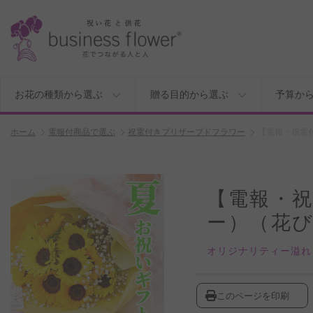
お花の種類から選ぶ
贈る目的から選ぶ
予算か
ホーム
電報付商品で選ぶ
祝電付きプリザーブドフラワー
【電報・祝電
【電報・
ー）（花
オリジナリティー溢れ
このページを印刷