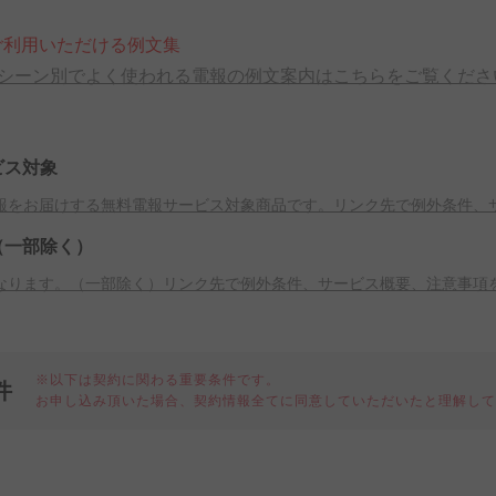
ご利用いただける例文集
シーン別でよく使われる電報の例文案内はこちらをご覧くださ
ビス対象
報をお届けする無料電報サービス対象商品です。リンク先で例外条件、
（一部除く）
なります。（一部除く）リンク先で例外条件、サービス概要、注意事項
※以下は契約に関わる重要条件です。
件
お申し込み頂いた場合、契約情報全てに同意していただいたと理解し
細