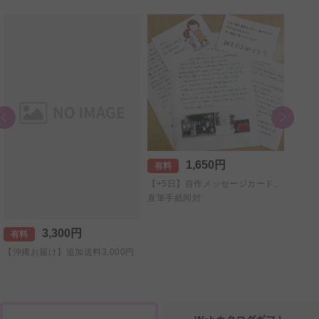
1,650円
有料
【+5日】自作メッセージカード、
直筆手紙同封
3,300円
有料
有料
【沖縄お届け】追加送料3,000円
【北海
円