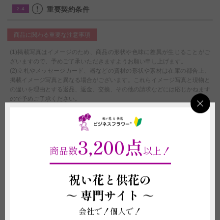
重要契約条件
2-4
商品に関わる重要な注意事項
(1)掲載写真はイメージのため、商品の形状や色味に差異が生じることがご
ざいますので、予めご了承いただきますようお願い申し上げます。
(2)立札やメッセージカード、器などの資材の形状や素材は在庫の都合上、
掲載イメージ写真と異なる場合がございます。これらイメージ写真と現物と
の違いを理由とする返品、返金、交換、その他の請求などには応じかねます
ので予めご了承ください。
(3)退色や破損を防ぐため、直射日光・火気・暖房器具の熱が当たる場所、
温度差の激しい場所には置かないでください。生花ではございませんが、経
年劣化については補償ができかねます。
(4)受注制作（オーダー）ですので、お申し込み後の変更、取り消しは承る
3,200点
ことができません。制作開始後に、万が一お取り消しされた場合にも代金は
商品数
以上！
お客様の全額負担となります。
配送に関わる重要な注意事項
祝い花と供花の
～
専門サイト ～
(1)北海道への配送は別途2,000円（税別）、沖縄への配送は別途3,000円
（税別）の配送追加代金が必要になります。該当するご注文の場合は、金額
会社で！個人で！
の追加変更を行わせていただきます。
(2)平日15:00以降、土曜日12:00以降、及び営業時間外または休業日にいた