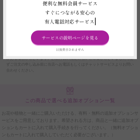
便利な無料会員サービス
だいたご注文につきましては、翌営業日をもってご注文を承諾したものとさ
すぐにつながる安心の
せていただきます。
(3)注文フォームでお届け時間帯のご指定いただいたとしても、運送会社の
有人電話対応サービス
規定に伴い、確約はできません。あくまでご希望として承りますので、予め
ご了承ください。
(4)配送時の交通状況や天候、天災により遅延や配送中止の場合、当店では
サービスの説明ページを見る
ご返品、ご返金、交換、その他のご請求などには応じかねますのでご了承く
ださい。また配送に遅延が生じた場合、個別にご連絡はしておりません。
以後表示されません
(5)制作元・出荷元の休業や在庫の都合上、お届けまでにかかる日数に変更
がある場合がございます。お届け日の指定に強いご希望がございましたら必
ずご注文の申し込み前に当店へお電話もしくはチャットサービスよりお問い
合わせください。
この商品で選べる追加オプション一覧
お花や植物と一緒にご購入いただける、有料・無料の追加オプションサ
ービスをご用意しております。希望される方は、商品と一緒に追加オプ
ションもカートに入れて購入手続きを行ってください。（無料オプショ
ンもカートに入れて購入していただく必要がございます。）