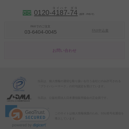
0120-
4
1
8
7
-
7
4
（携帯・PHS 可）
FAXでのご注文
FAX申込書
03-6404-0045
お問い合わせ
当店は、個人情報の適切な取り扱いを行う会社にのみ許可される
「プライバシーマーク」の付与認定を受けています。
当店は、公益社団法人日本通信販売協会の正会員です。
このサイトは個人情報保護のため、SSL暗号化通信を
導入しています。