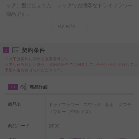
ッグ）型に仕立てた、シックでお洒落なドライフラワー
商品です。
一つ一つがデザイナーによるハンドメイドでデザイン性
続きを読む
は抜群、誕生日祝い、結婚祝い、出産祝い、退職祝い、
長寿祝い（還暦・古希・喜寿・傘寿・米寿・卒寿・白
寿・百寿・etc）など、大切な人へのプレゼント、贈り物
契約条件
2
としてとしてはもちろんの事、自宅のお部屋やリビン
※以下は契約に関わる重要条件です。
お申し込み頂いた場合、契約情報全てに同意していただいたと理解してお
グ、店舗やオフィスなどの室内空間のインテリアや飾り
手配を進めさせていただきます。
としてもお薦めしたい一品です。
ナチュラルカラーをベースとしているので、飾る場所や
商品詳細
2-1
雰囲気、様々なシーンにも溶け込むといったデザインが
特徴です。
商品名
ドライフラワー スワッグ・花束 ダステ
また、適切な管理さえ行えば花持ちは半年以上、思い出
ィブルー（SSサイズ）
を形として残すことができるといった点が、生花のフラ
商品コード
DF39
ワーギフトとは大きな違いです。