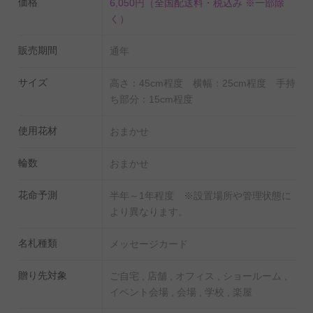
価格
6,050円
（全国配送料・税込み ※一部除
く）
販売期間
通年
サイズ
高さ：45cm程度 横幅：25cm程度 手持
ち部分：15cm程度
使用花材
おまかせ
輪数
おまかせ
花命予測
半年～1年程度 ※設置場所や管理状態に
より異なります。
名札種類
メッセージカード
贈り先対象
ご自宅 , 店舗 , オフィス , ショールーム ,
イベント会場 , 会場 , 学校 , 楽屋