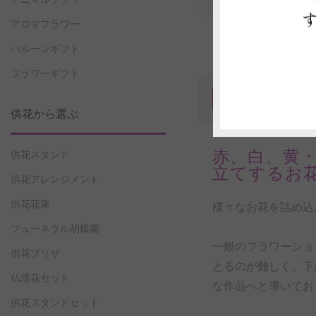
アロマフラワー
バルーンギフト
フラワーギフト
商品P
1
供花から選ぶ
赤、白、黄
供花スタンド
立てするお
供花アレンジメント
供花花束
様々なお花を詰め込
フューネラル胡蝶蘭
一般のフラワーショ
供花プリザ
とるのが難しく、下
仏壇花セット
な作品へと導いてお
供花スタンドセット