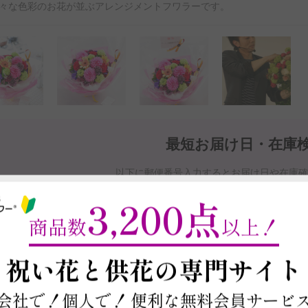
々な色彩のお花が並ぶアレンジメントフワラーです。
最短お届け日・在庫
以下に郵便番号入力するとお届け日や在庫
商品を注文する場合は契約条件を確認の上、
本ページ下部の「この商
3,200点
※最短お届け日以降であれば、お届け日をご
商品数
以上！
お届け日と在庫検索について
～
祝い花と供花の
専門サイト
会社で！個人で！
便利な無料会員サービ
この商品の在庫・
お届け日を確