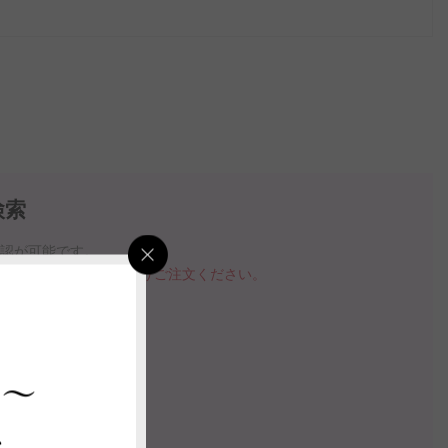
検索
確認が可能です。
品を購入する」ボタンよりご注文ください。
指定いただけます。
の案内動画
 ～
ス
認する