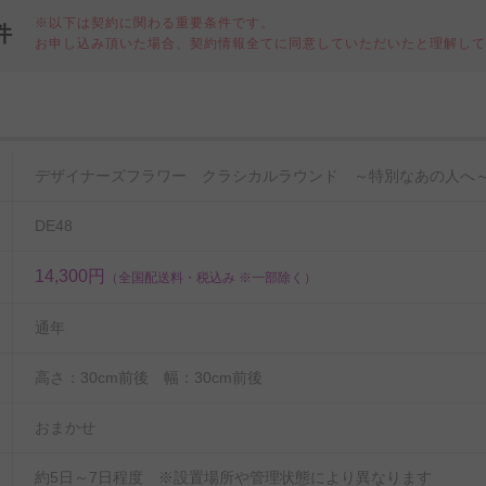
※以下は契約に関わる重要条件です。
件
お申し込み頂いた場合、契約情報全てに同意していただいたと理解し
細
デザイナーズフラワー クラシカルラウンド ～特別なあの人へ
DE48
14,300円
（全国配送料・税込み ※一部除く）
通年
高さ：30cm前後 幅：30cm前後
おまかせ
約5日～7日程度 ※設置場所や管理状態により異なります