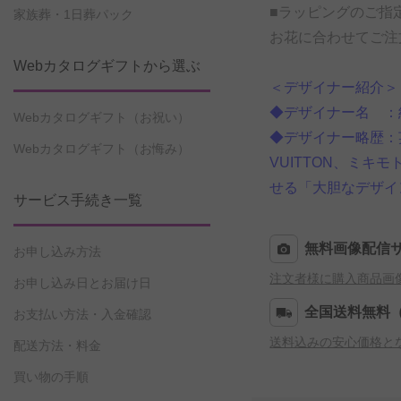
■ラッピングのご指
家族葬・1日葬パック
お花に合わせてご注
Webカタログギフトから選ぶ
＜デザイナー紹介＞
◆デザイナー名 ：
Webカタログギフト（お祝い）
◆デザイナー略歴：
Webカタログギフト（お悔み）
VUITTON、ミキ
せる「大胆なデザイ
サービス手続き一覧
無料画像配信
お申し込み方法
注文者様に購入商品画
お申し込み日とお届け日
全国送料無料
お支払い方法・入金確認
送料込みの安心価格と
配送方法・料金
買い物の手順