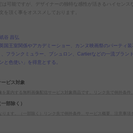
定は可能ですが、デザイナーの独特な感性が活きるハイセンス
文を頂く事をオススメしております。
紙谷 昌弘
英国王室関係やアカデミーショー、カンヌ映画祭のパーティ装花など
モト、フランクミュラー、ブシュロン、Cartierなどの一流ブ
ンと色使い」を得意とする。
サービス対象
像を案内する無料画像配信サービス対象商品です。リンク先で例外条件
（一部除く）
なります。（一部除く）リンク先で例外条件、サービス概要、注意事項