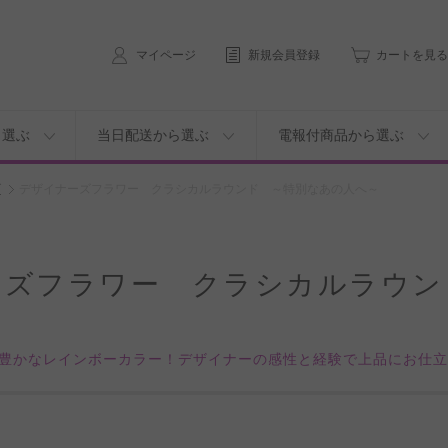
マイページ
新規会員登録
カートを見る
ら選ぶ
当日配送から選ぶ
電報付商品から選ぶ
ズ
デザイナーズフラワー クラシカルラウンド ～特別なあの人へ～
ーズフラワー クラシカルラウン
豊かなレインボーカラー！デザイナーの感性と経験で上品にお仕