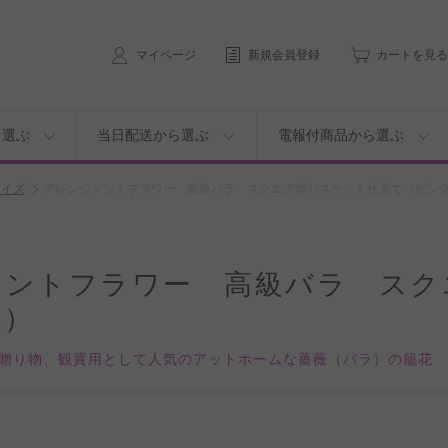
マイページ
新規会員登録
カートを見る
ら選ぶ
当日配送から選ぶ
電報付商品から選ぶ
サイズ
アレンジメントフラワー 高級バラ スクエア型バスケット仕立て（ピン
メントフラワー 高級バラ スク
系）
贈り物、観賞用として人気のアットホームな薔薇（バラ）の籠花