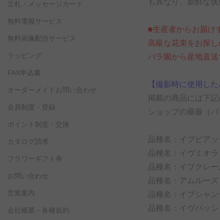
も異なり、新鮮な状
立札・メッセージカード
無料電報サービス
■生産者からお届け
無料画像配信サービス
高級な花束をお探し
ラッピング
バラ園から産地直送
FAX申込書
【撮影時に使用した
オーダーメイドお問い合わせ
掲載の商品には下記
会員制度・登録
ショップの薔薇（バ
ポイント制度・交換
品種名：イブピアッ
カタログ請求
品種名：イヴミオラ
フラワーギフト券
品種名：イブクレー
お問い合わせ
品種名：アムルーズ
営業案内
品種名：イブシャン
品種名：イヴパッシ
会社概要・各種規約