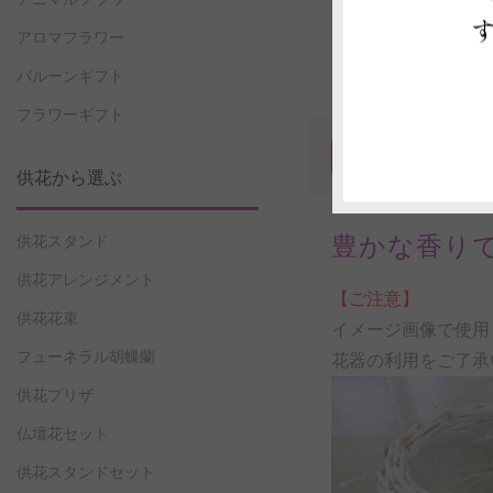
アロマフラワー
バルーンギフト
フラワーギフト
商品P
1
供花から選ぶ
豊かな香り
供花スタンド
供花アレンジメント
【ご注意】
供花花束
イメージ画像で使用
フューネラル胡蝶蘭
花器の利用をご了承
供花プリザ
仏壇花セット
供花スタンドセット