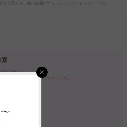
豊かな香りも一緒にお届けするアレンジメントフラワーです。
検索
確認が可能です。
品を購入する」ボタンよりご注文ください。
指定いただけます。
の案内動画
 ～
ス
認する