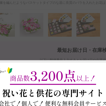
籐を編んだようなバスケットタイプのな器に良質のバラを入れたお花は
最短お届け日・在庫
以下に郵便番号入力するとお届け日や在庫
商品を注文する場合は契約条件を確認の上、
本ページ下部の「この商
3,200点
※最短お届け日以降であれば、お届け日をご
商品数
以上！
お届け日と在庫検索について
～
祝い花と供花の
専門サイト
会社で！個人で！
便利な無料会員サービ
この商品の在庫・
お届け日を確