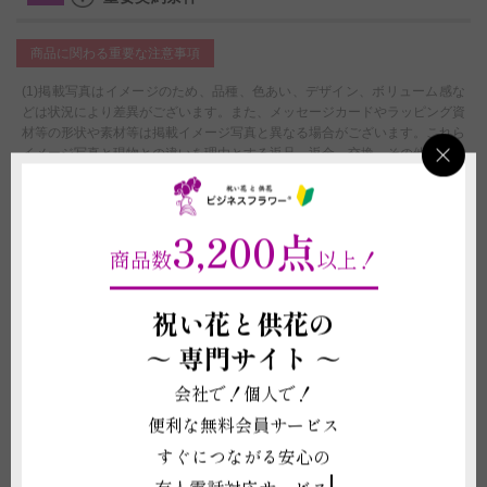
商品に関わる重要な注意事項
(1)掲載写真はイメージのため、品種、色あい、デザイン、ボリューム感な
どは状況により差異がございます。また、メッセージカードやラッピング資
材等の形状や素材等は掲載イメージ写真と異なる場合がございます。これら
イメージ写真と現物との違いを理由とする返品、返金、交換、その他の請求
などには応じかねますので予めご了承ください。
(2)受注制作（オーダー）のため、商品作成後の変更・取り消しを承ること
ができません。制作開始後に、万が一ご注文をお取り消しされた場合も代金
3,200点
はご注文者様に全額負担いただきます。
商品数
以上！
配送に関わる重要な注意事項
祝い花と供花の
(1)営業日の12:00以降、営業時間外のご注文につきましては、原則翌営業日
の注文確認、手配開始とさせていただきます。
～
専門サイト ～
(2)お届け先がライブ、式典、結婚式などのイベント会場の場合、先方側で
搬入日時を指定されている事がございます。ご注文時点でお届け希望日時を
会社で！個人で！
指定されていたとしても、搬入先の指示が最優先となります。それらを理由
便利な無料会員サービス
にお届けが困難な場合は、商品やお届け日時の変更を相談したり、ご注文を
お断りさせていただくことがございます。
すぐにつながる安心の
(3)ご注文時点でお届け希望日時を指定されていたとしても、運送会社の規
定に伴い確約とはなりません。あくまでご希望として承りになります。