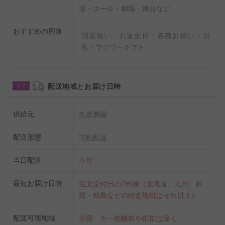
場・ホール・劇場・舞台など
【撮影時に使用したバラのご紹介】
おすすめの用途
開店祝い・お誕生日・各種お祝い・お
掲載の商品には下記のバラ品種を使用しております。バ
礼・フラワーギフト
ラは厳重に管理された農園のお花を使用しておりますの
で、鮮度が良く、フラワーショップの薔薇（バラ）より
も香りが強いのも産直品からお届けする商品ならではの
配送地域とお届け日時
2-2
特徴となっております。
供給元
生産農園
品種名：ジャルダンアラクレム（クリーム系）・・・バ
配送形態
宅配配送
ラらしく甘く華やかな香り
品種名：ファンゴ！（オレンジ）・・・スパイシーな香
当日配送
不可
り
品種名：ルナロッサ（サーモンピンク系）・・・ティー
最短お届け日時
注文受付日の2日後（北海道、九州、郡
部・離島などの特定地域はそれ以上）
の香り
品種名：ソフィア（イエロー系）・・・ティーの香り
配送可能地域
全国 ※一部離島や郡部は除く。
品種名：ジーノ（イエロー系）・・・スパイシーな香り