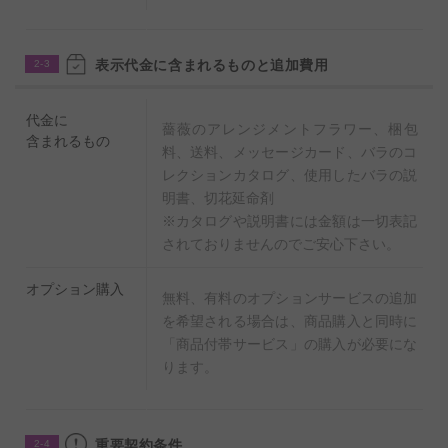
品種名：マハ（クリーム系）・・・スパイシーな香り
表示代金に含まれるものと追加費用
2-3
■こちらの商品（バラ）を購入の方には、お花と一緒に
「バラのコレクションカタログ」と使用したバラの情報
代金に
薔薇のアレンジメントフラワー、梱包
を記載した「説明書」、お花を長持ちさせる「切花延命
含まれるもの
料、送料、メッセージカード、バラのコ
剤」を同封して、バラと一緒にお届け致します。（カタ
レクションカタログ、使用したバラの説
ログや説明書には金額は一切表記されておりませんので
明書、切花延命剤
※カタログや説明書には金額は一切表記
ご安心下さい）
されておりませんのでご安心下さい。
オプション購入
無料、有料のオプションサービスの追加
を希望される場合は、商品購入と同時に
「商品付帯サービス」の購入が必要にな
ります。
重要契約条件
2-4