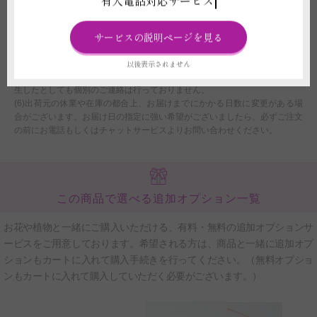
有人電話対応サービス
(4)お届け先地域の最低気温が0度以下または最高気温が30度以上の場合、配
送中に花や植物が傷む可能性がございます。気温を原因とした商品劣化が発
サービスの説明ページを見る
生したとしても、ご返品、ご返金、交換、その他のご請求には一切応じられ
ません。
以後表示されません
(5)交通事情、天候状況など運送会社の免責にあたる理由により遅延が発生
した場合、当店や運送会社では一切の責任を負いかねます。また、遅延が発
生したとしても個別のご連絡は行っておりません。
(6)出荷元の休業や在庫の都合上、お届けまでにかかる日数に変更がある場
合がございます。お届け日の指定に強い希望がございましたら、必ずご注文
の前にお電話もしくはチャットサービスよりお問い合わせください。
この商品で選べる追加オプション一覧
お花や植物と一緒にご購入いただける、有料・無料の追加オプションサ
ービスをご用意しております。希望される方は、商品と一緒に追加オプ
ションもカートに入れて購入手続きを行ってください。（無料オプショ
ンもカートに入れて購入していただく必要がございます。）