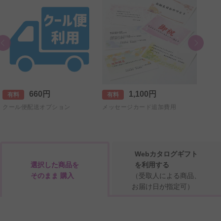
660円
1,100円
有料
有料
有料
クール便配送オプション
メッセージカード追加費用
【+5
直筆手
Webカタログギフト
選択した商品を
を利用する
そのまま 購入
（受取人による商品、
お届け日が指定可）