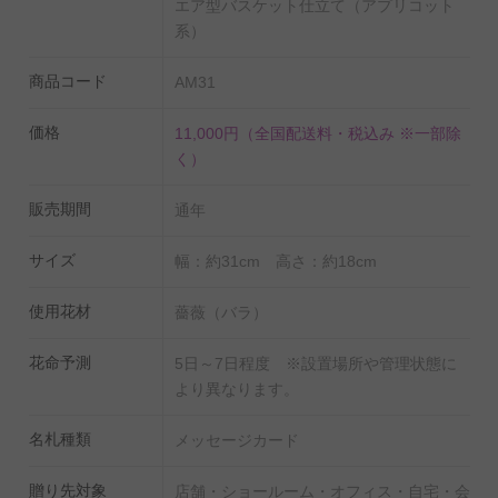
エア型バスケット仕立て（アプリコット
家のお花となっており、色・香り・艶どれをとっても一
系）
級品です。また、出荷直前に梱包し配達致しますので一
商品コード
AM31
般のフラワーシップや花屋に流通しているお花とは鮮度
も異なり、新鮮な状態で宅配しております。
価格
11,000円
（全国配送料・税込み ※一部除
く）
アプリコット系のお花は暖色系（黄色・オレンジ・サー
販売期間
通年
モンピンクなど）の柔らかい印象の薔薇（バラ）を使用
しております。性別や年齢を問わずご利用頂けるフラワ
サイズ
幅：約31cm 高さ：約18cm
ーギフト・贈り物・プレゼントと言えるでしょう。
使用花材
薔薇（バラ）
■バラ園から産地直送する当店の
バラの花束・バラのア
花命予測
5日～7日程度 ※設置場所や管理状態に
レンジメントフラワーの品質について
はこちらでもご案
より異なります。
内を行っておりますので是非、その品質をご確認下さ
い。
名札種類
メッセージカード
■良質な薔薇となりますので、花持ちが良く、長く楽し
贈り先対象
店舗・ショールーム・オフィス・自宅・会
める商品です。