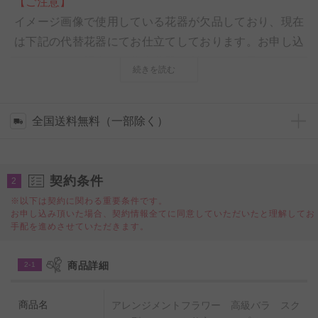
【ご注意】
イメージ画像で使用している花器が欠品しており、現在
は下記の代替花器にてお仕立てしております。お申し込
みいただいた場合は、代案花器の利用をご了承いただい
続きを読む
ての注文と理解させていただきます。
全国送料無料（一部除く）
契約条件
2
「アレンジメントフラワー 高級バラ スクエア型バス
※以下は契約に関わる重要条件です。
お申し込み頂いた場合、契約情報全てに同意していただいたと理解してお
ケット仕立て（アプリコット系）」は可愛らしく、アッ
手配を進めさせていただきます。
トホームな雰囲気で、デーブルや机に置て頂く事で、空
間を非常に明るくしてくれるお祝い花です。
商品詳細
2-1
アレンジメントフラワーに使用しております薔薇（バ
商品名
アレンジメントフラワー 高級バラ スク
ラ）は、薔薇（バラ）だけを丹精込めて栽培する厳選農