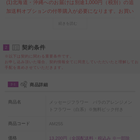
(1)北海道・沖縄へのお届けは別途1,000円（税別）の追
加送料オプションの付帯購入が必要になります。お買い
物カート内ご注文情報入力ページの＜商品付帯サービス
続きを読む
＞にて、追加送料オプションのご購入をお願いいたしま
す。購入をお忘れになられた場合は、当店にて請求金額
の追加変更をさせていただきます。
契約条件
2
※以下は契約に関わる重要条件です。
お申し込み頂いた場合、契約情報全てに同意していただいたと理解してお
皇室献上実績のある農園で生産した新鮮なバラを利用、
手配を進めさせていただきます。
ご指定のアルファベットもしくは数字1文字が入れられ
る可愛らしいバラのアレンジメントフラワー商品です。
商品詳細
2-1
本物のケーキに使用されるケーキ箱に入れてお届けする
商品名
メッセージフラワー バラのアレンジメン
ので、お届け先の方にも箱を開けるドキドキ感を楽しん
トフラワー（白系）※無料ピック付き
でいただく事もできます。
商品コード
AM255
農林水産大臣賞をはじめ、数々の受賞歴がある生産者が
育てた薔薇、最高級品質のアレンジメント花を送料無料
価格
13,200円
（全国配送料・税込み ※一部除