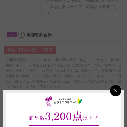
「商品付帯サービス」の購入が必要にな
ります。
重要契約条件
2-4
商品に関わる重要な注意事項
(1)掲載写真はイメージのため、花や葉の品種、色あい、デザイン、植物の
本数、ボリューム感などは仕入れ状況により異なります。また、札やメッセ
ージカード、花器等、商品代金に含まれるものに記載されている資材の形状
や素材等は掲載イメージ写真と異なる場合がございます。これらイメージ写
真と現物との違いを理由とする返品、返金、交換、その他の請求などには応
じかねますので予めご了承ください。
(2) 注文フォームに花びらに印字するメッセージ内容をご入力ください。20
文字まで花びらにメッセージを印字できます。ご入力がない場合、花びらメ
ッセージ不要と判断し印字なしでお届けすることがございます。
(3)受注制作（オーダー）のため、商品作成後の変更・取り消しを承ること
3,200点
ができません。制作開始後に、万が一ご注文をお取り消しされた場合も代金
商品数
以上！
はご注文者様に全額負担いただきます。