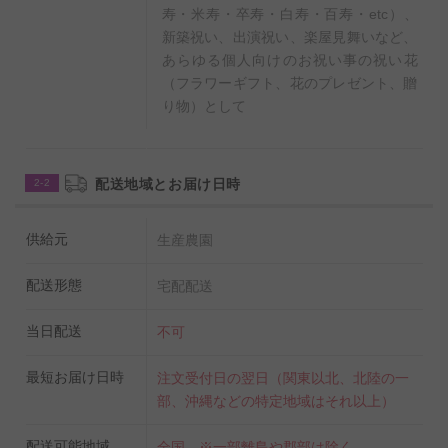
は、注文フォームの「出荷担当への連絡事項」欄に、希
寿・米寿・卒寿・白寿・百寿・etc）、
望デザインのリボンパターン（A～C）を入力してくださ
新築祝い、出演祝い、楽屋見舞いなど、
あらゆる個人向けのお祝い事の祝い花
い。
（フラワーギフト、花のプレゼント、贈
指定がない場合は、カバー写真通りにご用意いたしま
り物）として
す。
A. happy birthdayピック（木製プレート）
配送地域とお届け日時
2-2
B. congratulationsピック（金色のアクリルプレート）
C. Happy Anniversaryピック（金色のアクリルプレー
供給元
生産農園
ト）
配送形態
宅配配送
【カラーアレンジもOK！】
当日配送
不可
贈る目的にあわせてバラの花のカラーアレンジが可能で
す。赤、白、ピンク、黄色、オレンジなどがございます
最短お届け日時
注文受付日の翌日（関東以北、北陸の一
ので、ご希望がある場合は「出荷担当者へ連絡事項」に
部、沖縄などの特定地域はそれ以上）
入力をお願いします。
配送可能地域
全国 ※一部離島や郡部は除く。