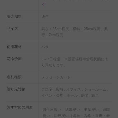
でお届けします。
く）
国産苗にこだわり、花の大きさ、葉の瑞々しさ、花持ち
販売期間
の長さが一般的な生花店で販売されているバラとは異な
通年
るので、誕生日祝い、結婚祝い、出産祝い、退職祝い、
サイズ
高さ：25cm程度、横幅：25cm程度、奥
長寿祝い（還暦・古希・喜寿・傘寿・米寿・卒寿・白
行：7cm程度
寿・百寿・etc）など、あらゆる個人向けのお祝い花にお
薦めの商品です。
使用花材
バラ
花命予測
5～7日程度 ※設置場所や管理状態によ
【白バラ（ホワイトローズ）について】
り異なります。
白バラの花言葉は「純潔・純情」「約束」「尊敬」で
す。美しく気品ある真っ白な花は、何色にでも染まる可
名札種類
メッセージカード
能性を表している人気のお花です。
贈り先対象
ご自宅 , 店舗 , オフィス , ショールーム ,
イベント会場 , ホール , 劇場 , 舞台
【お祝いの気持ちを伝える「メッセージピック」】
装飾オプションのメッセージピックは、見本写真3種の
おすすめの用途
誕生日祝い、結婚祝い、出産祝い、退職
いずれかよりお選びいただけます。ご希望がある場合
祝い、長寿祝い（還暦・古希・喜寿・傘