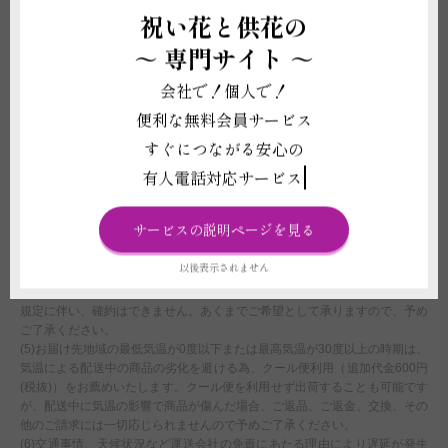
配送に関わる重要な注意事項
祝い花と供花の
(1)北海道・沖縄へのお届けは別途1,000円（税別）の追加送料オプションの
～
専門サイト ～
付帯購入が必要になります。お買い物カート内ご注文情報入力ページの＜商
品付帯サービス＞にて、追加送料オプションのご購入をお願いいたします。
会社で！個人で！
購入をお忘れになられた場合は、当店にて請求金額の追加変更をさせていた
便利な無料会員サービス
だきます。
(2)平日15:00以降、土曜日12:00以降、及び営業時間外または休業日にいた
すぐにつながる安心の
だいたご注文につきましては、翌営業日をもってご注文を承諾したものとさ
有人電話対応サービス
せていただきます。
(3)ライブや式典、結婚式などイベント会場へお届けする場合、お届け先側
で搬入日時を指定されている場合は、配達時間のご選択にかかわらず、先方
サービスの説明ページを見る
の指示に従い配送いたします。なお、先方の指定時間での対応が難しい場合
は、商品変更等や配送日時変更をご相談することや、ご注文をお断りさせて
以後表示されません
いただくことがございます。
(4)注文フォームでお届け時間帯のご指定いただいたとしても、運送会社の
規定に伴い、確約はできません。あくまでご希望として承りますので、予め
ご了承ください。
(5)お届け先地域の最低気温が0度以下または最高気温が30度以上の時期は、
気温による配送中の商品の劣化を避ける為、クール便利用（追加代金600円
(税抜)）をお薦めいたします。クール便を利用せず出荷することも可能です
が、配送中に気温の影響で商品が傷んだ場合、ご返品、ご返金、交換、その
他のご請求には一切応じられませんので予めご了承ください。
(6)交通事情、天候状況など運送会社の免責にあたる理由により遅延が発生