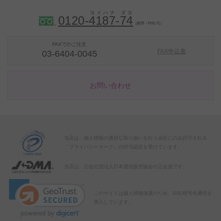
0120-
4
1
8
7
-
7
4
（携帯・PHS 可）
FAXでのご注文
FAX申込書
03-6404-0045
お問い合わせ
当店は、個人情報の適切な取り扱いを行う会社にのみ許可される
「プライバシーマーク」の付与認定を受けています。
当店は、公益社団法人日本通信販売協会の正会員です。
このサイトは個人情報保護のため、SSL暗号化通信を
導入しています。