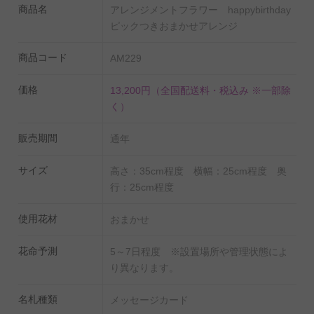
カンヌ映画祭のパーティ装花などを手がける
商品名
アレンジメントフラワー happybirthday
「McQueens」での勤務とLOUIS VUITTON、ミキモト、
ピックつきおまかせアレンジ
フランクミュラー、ブシュロン、Cartierなどの一流ブラ
商品コード
AM229
ンドの装花担当などの経験と知識で、他のデザイナーを
唸らせる「大胆なデザインと色使い」を得意とする。
価格
13,200円
（全国配送料・税込み ※一部除
く）
販売期間
通年
サイズ
高さ：35cm程度 横幅：25cm程度 奥
行：25cm程度
使用花材
おまかせ
花命予測
5～7日程度 ※設置場所や管理状態によ
り異なります。
名札種類
メッセージカード