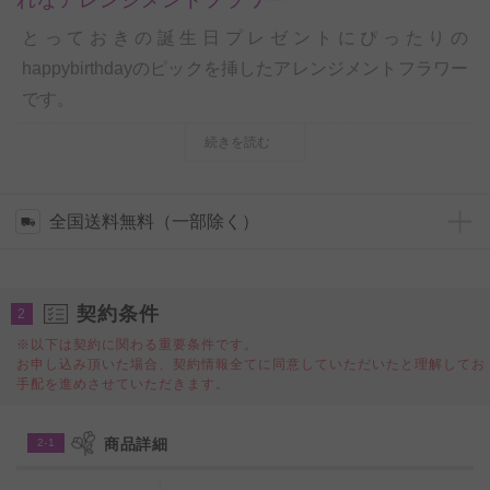
とっておきの誕生日プレゼントにぴったりの
happybirthdayのピックを挿したアレンジメントフラワー
です。
熟練のフラワーデザイナーが、大切な記念日にふさわし
続きを読む
いアレンジをデザインしてお仕立ていたします。
お洒落な筆記体のhappy birthdayピック（プレート）は
少々厚みのある、金色のアクリル製のものをお付けして
全国送料無料（一部除く）
おります。
個人間のお祝いのプレゼントやフラワーギフトとしては
契約条件
勿論、法人間でのカジュアルな誕生日祝いのお祝い花、
2
贈答用ギフトとしてもご利用いただけます。
※以下は契約に関わる重要条件です。
お申し込み頂いた場合、契約情報全てに同意していただいたと理解してお
手配を進めさせていただきます。
＜デザイナー紹介＞
◆デザイナー名 ：紙谷 昌弘
商品詳細
2-1
◆デザイナー略歴：英国王室関係やアカデミーショー、