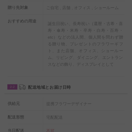
贈り先対象
ご自宅 , 店舗 , オフィス , ショールーム
おすすめの用途
誕生日祝い、長寿祝い（還暦・古希・喜
寿・傘寿・米寿・卒寿・白寿・百寿・
etc）などの法人間、個人間を問わず贈
る贈り物、プレゼントのフラワーギフ
ト、また店舗、オフィス、ショールー
ム、リビング、ダイニング、エントラン
スなどの飾り、ディスプレイとして
配送地域とお届け日時
2-2
供給元
提携フラワーデザイナー
配送形態
宅配配送
当日配送
不可