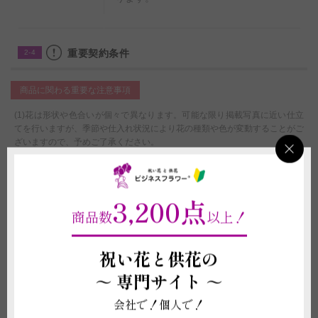
重要契約条件
2-4
商品に関わる重要な注意事項
(1)花は形状や色合いが個々で異なります。可能な限り掲載写真に近い仕立
てを行いますが、季節や仕入れ状況により花の種類や色が変動することがご
ざいますので、予めご了承ください。
(2)メッセージカードや花器などの資材の形状や素材は在庫の都合上、掲載
写真と異なる場合がございます。
(3)受注制作（オーダー）のため、商品作成後の変更・取り消しを承ること
ができません。制作開始後に、万が一ご注文をお取り消しされた場合も代金
3,200点
はご注文者様に全額負担いただきます。
商品数
以上！
配送に関わる重要な注意事項
祝い花と供花の
(1)平日15:00以降、及び営業時間外または休業日にいただいたご注文につき
～
専門サイト ～
ましては、翌営業日をもってご注文を承諾したものとさせていただきます。
(2)ライブや式典、結婚式などイベント会場へお届けする場合、お届け先側
会社で！個人で！
で搬入日時を指定されている場合は、配達時間のご選択にかかわらず、先方
の指示に従い配送いたします。なお、先方の指定時間での対応が難しい場合