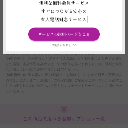
便利な無料会員サービス
は、商品変更等や配送日時変更をご相談することや、ご注文をお断りさせて
すぐにつながる安心の
いただくことがございます。
(3)注文フォームでお届け時間帯のご指定いただいたとしても、運送会社の
有人電話対応サービス
規定に伴い、確約はできません。あくまでご希望として承りますので、予め
ご了承ください。
(4)お届け先地域の最低気温が0度以下または最高気温が30度以上の時期は、
サービスの説明ページを見る
気温による配送中の商品の劣化を避ける為、クール便利用（追加代金600円
(税抜)）をお薦めいたします。クール便を利用せず出荷することも可能です
以後表示されません
が、配送中に気温の影響で商品が傷んだ場合、ご返品、ご返金、交換、その
他のご請求には一切応じられませんので予めご了承ください。
(5)交通事情、天候状況など運送会社の免責にあたる理由により遅延が発生
した場合、当店や運送会社では一切の責任を負いかねます。尚、遅延が発生
した場合に個別にご連絡することはできません。
(6)出荷元の休業や花の在庫の都合上、お届けまでにかかる日数に変更があ
る場合がございます。お届け日の指定に強いご希望がございましたら必ずご
注文の申し込み前に当店へお電話もしくはチャットサービスよりお問い合わ
せください。
この商品で選べる追加オプション一覧