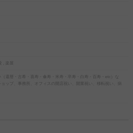
 , 楽屋
（還暦・古希・喜寿・傘寿・米寿・卒寿・白寿・百寿・etc）な
ショップ、事務所、オフィスの開店祝い、開業祝い、移転祝い、病