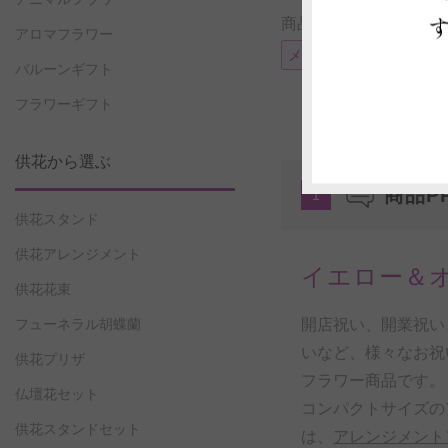
商品に付帯可能なサー
アロマフラワー
メッセージカード
電
バルーンギフト
フラワーギフト
供花から選ぶ
商品P
1
供花スタンド
供花アレンジメント
イエロー＆
供花花束
開店祝い、開業祝い
フューネラル胡蝶蘭
いなど、様々なお祝
供花プリザ
フラワー商品です。
仏壇花セット
コンパクトサイズの
供花スタンドセット
は、
アレンジメント