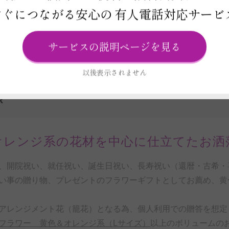
すぐにつながる安心の
有人電話対応サービ
ビス
報
サービスの説明ページを見る
以後表示されません
R
オレンジ系の花材を中心に仕立てたお洒
、開院祝い、就任祝い、誕生日祝い、長寿祝い（還暦・古希・喜
い事の贈り物、プレゼントのフラワーギフトとしてお薦め、黄
アレンジメント花（籠花）となる為、個人利用での贈答を想定
フラワー 黄色＆オレンジ系（Lサイズ）
以上のボリュームの