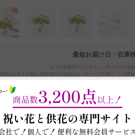
最短お届け日・在庫
以下に郵便番号入力するとお届け日や在庫
商品を注文する場合は契約条件を確認の上、
本ページ下部の「この商
※最短お届け日以降であれば、お届け日をご
3,200点
お届け日と在庫検索について
商品数
以上！
～
祝い花と供花の
専門サイト
この商品の在庫・
お届け日を確
会社で！個人で！
便利な無料会員サービ