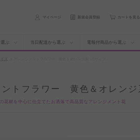
マイページ
新規会員登録
カートを見る
ら選ぶ
当日配送から選ぶ
電報付商品から選ぶ
サイズ
アレンジメントフラワー 黄色＆オレンジ系（Sサイズ）
メントフラワー 黄色＆オレンジ
の花材を中心に仕立てたお洒落で高品質なアレンジメント花