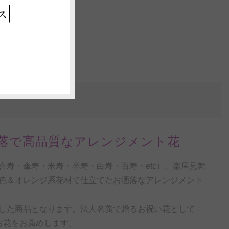
ス
落で高品質なアレンジメント花
寿・傘寿・米寿・卒寿・白寿・百寿・etc）、楽屋見舞
色＆オレンジ系花材で仕立てたお洒落なアレンジメント
した商品となります。法人名義で贈るお祝い花として
お花をお薦めします。