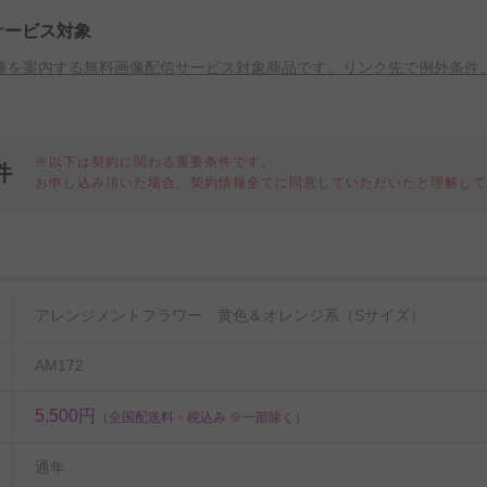
サービス対象
像を案内する無料画像配信サービス対象商品です。リンク先で例外条件
※以下は契約に関わる重要条件です。
件
お申し込み頂いた場合、契約情報全てに同意していただいたと理解し
細
アレンジメントフラワー 黄色＆オレンジ系（Sサイズ）
AM172
5,500円
（全国配送料・税込み ※一部除く）
通年