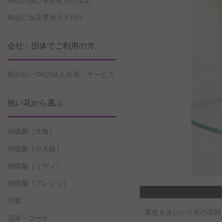
商品お届けを受取人が指定
商品に当店専用タグ付け
会社・団体でご利用の方
締め払いOKの法人会員・サービス
祝い花から選ぶ
胡蝶蘭［大輪］
胡蝶蘭［中大輪］
胡蝶蘭［ミディ］
胡蝶蘭［アレンジ］
洋蘭
黄色＆オレンジ系の花材
花束・ブーケ