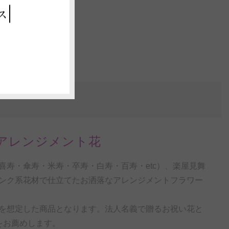
ス
アレンジメント花
寿・傘寿・米寿・卒寿・白寿・百寿・etc）、楽屋見舞
ンク系花材で仕立てたお洒落なアレンジメントフラワー
を想定した商品となります。法人名義で贈るお祝い花と
をお薦めします。