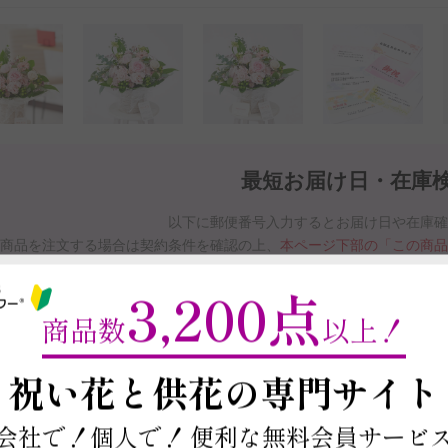
最短お届け日・在庫
以下に郵便番号入力するとお届け日や在庫
商品を注文する場合は契約条件を確認の上、
本ページ下部の「この商
※最短お届け日以降であれば、お届け日をご
3,200点
お届け日と在庫検索について
商品数
以上！
～
祝い花と供花の
専門サイト
この商品の在庫・
お届け日を確
会社で！個人で！
便利な無料会員サービ