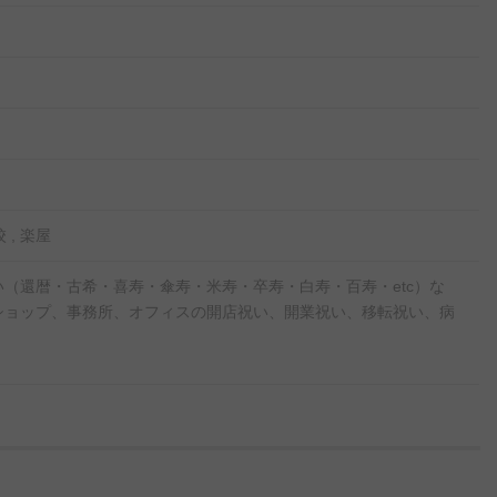
 , 楽屋
（還暦・古希・喜寿・傘寿・米寿・卒寿・白寿・百寿・etc）な
ショップ、事務所、オフィスの開店祝い、開業祝い、移転祝い、病