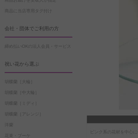
商品お届けを受取人が指定
商品に当店専用タグ付け
会社・団体でご利用の方
締め払いOKの法人会員・サービス
祝い花から選ぶ
胡蝶蘭［大輪］
胡蝶蘭［中大輪］
胡蝶蘭［ミディ］
胡蝶蘭［アレンジ］
洋蘭
ピンク系の花材を中心に
花束・ブーケ