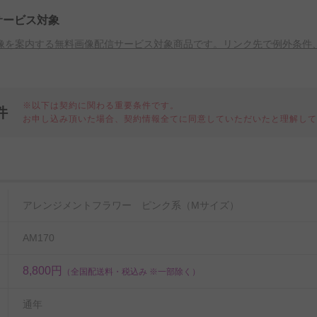
サービス対象
像を案内する無料画像配信サービス対象商品です。リンク先で例外条件
※以下は契約に関わる重要条件です。
件
お申し込み頂いた場合、契約情報全てに同意していただいたと理解し
細
アレンジメントフラワー ピンク系（Mサイズ）
AM170
8,800円
（全国配送料・税込み ※一部除く）
通年