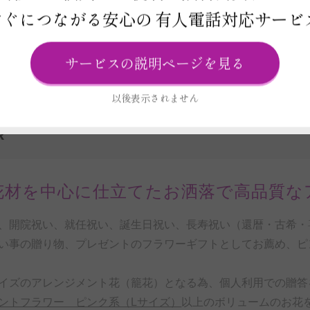
すぐにつながる安心の
有人電話対応サービ
ビス
報
サービスの説明ページを見る
以後表示されません
R
花材を中心に仕立てたお洒落で高品質な
、開院祝い、就任祝い、誕生日祝い、長寿祝い（還暦・古希・喜
い事の贈り物、プレゼントのフラワーギフトとしてお薦め、ピ
イズのアレンジメント花（籠花）となる為、個人利用での贈答
ントフラワー ピンク系（Lサイズ）
以上のボリュームのお花