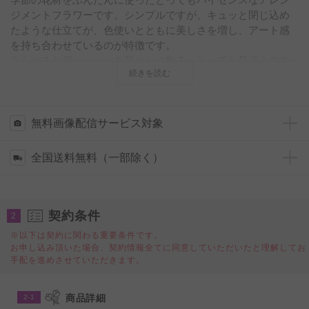
ジメントフラワーです。シンプルですが、キュッと閉じ込め
たような仕立てが、色使いとともに美しさを増し、アート感
を持ち合わせているのが特徴です。
あらゆるお祝いシーンを華やかに飾る、とっても見栄えのす
続きを読む
るワンランク上のアレンジメントだから、贈り物、ギフトに
最適です。
SSサイズは縦横のサイズがおおよそ22cm×20cm程度となりま
す。アレンジメントフラワーでは小さな部類に入るので、ち
無料画像配信サービス対象
ょっとしたプレゼントやお礼、季節のギフトなどにおすすめ
です。
全国送料無料（一部除く）
◆同じ雰囲気のフラワーギフトでもう少し大きなサイズでお
探しの方には「
アレンジメントフラワーSサイズ Refreshing
Coolness（グリーン・白系）
」もご用意がございます。
契約条件
2
※以下は契約に関わる重要条件です。
お申し込み頂いた場合、契約情報全てに同意していただいたと理解してお
手配を進めさせていただきます。
商品詳細
2-1