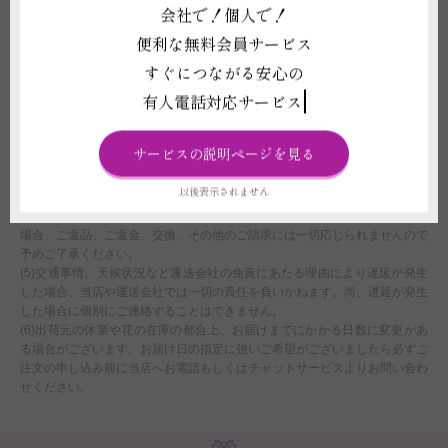
だいたご注文につきましては、翌営業日をもってご注文を承諾したものとさ
会社で！個人で！
せていただきます。
便利な無料会員サービス
(2)ライブや式典、結婚式などイベント会場へお届けする場合、お届け先側
で搬入日時を指定されている場合は、配達時間のご選択にかかわらず、先方
すぐにつながる安心の
の指示に従い配送いたします。なお、先方の指定時間での対応が難しい場合
有人電話対応サービス
は、商品変更等や配送日時変更をご相談することや、ご注文をお断りさせて
いただくことがございます。
(3)注文フォームでお届け時間帯のご指定いただいたとしても、運送会社の
サービスの説明ページを見る
規定に伴い、確約はできません。あくまでご希望として承りますので、予め
ご了承ください。
以後表示されません
(4)お届け先地域の最低気温が0度以下または最高気温が30度以上の時期は、
配送中に花が傷む可能性がございます。配送中に気温の影響で商品が傷んだ
場合、ご返品、ご返金、交換、その他のご請求には一切応じられませんので
予めご了承ください。
(5)交通事情、天候状況など運送会社の免責にあたる理由により遅延が発生
した場合、当店や運送会社では一切の責任を負いかねます。尚、遅延が発生
した場合に個別にご連絡することはできません。
(6)出荷元の休業や花の在庫の都合上、お届けまでにかかる日数に変更があ
る場合がございます。お届け日の指定に強いご希望がございましたら必ずご
注文の申し込み前に当店へお電話もしくはチャットサービスよりお問い合わ
せください。