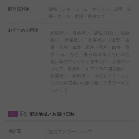
贈り先対象
店舗・ショールーム・オフィス・自宅・会
場・ホール・劇場・舞台など
おすすめの用途
新築祝い、引越祝い、誕生日祝い、結婚
祝い、退職祝い、長寿祝い（還暦・古
希・喜寿・傘寿・米寿・卒寿・白寿・百
寿・etc）など、あらゆる個人向けのお
祝い事のプレゼントを中心に、店舗やシ
ョップ、事務所、オフィスの開店祝い、
開業祝い、移転祝い、病院やクリニック
などの開院祝いの贈り物、フラワーギフ
トとして
配送地域とお届け日時
2-2
供給元
提携フラワーショップ