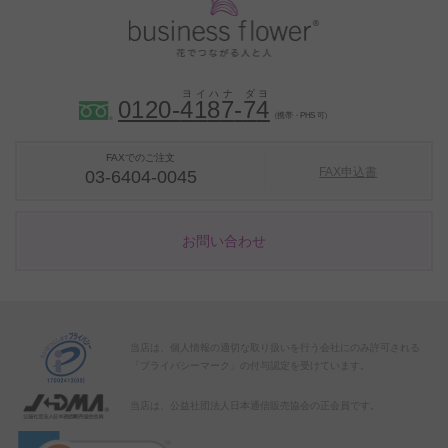
0120-
4
1
8
7
-
7
4
（携帯・PHS 可）
FAXでのご注文
FAX申込書
03-6404-0045
お問い合わせ
当店は、個人情報の適切な取り扱いを行う会社にのみ許可される
「プライバシーマーク」の付与認定を受けています。
当店は、公益社団法人日本通信販売協会の正会員です。