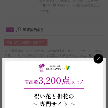
「商品付帯サービス」の購入が必要にな
ります。
重要契約条件
2-4
商品に関わる重要な注意事項
(1)掲載写真はイメージのため、花や葉の品種、色あい、デザイン、植物の
本数、ボリューム感などは仕入れ状況により異なります。また、札やメッセ
ージカード、花器等、商品代金に含まれるものに記載されている資材の形状
や素材等は掲載イメージ写真と異なる場合がございます。これらイメージ写
真と現物との違いを理由とする返品、返金、交換、その他の請求などには応
じかねますので予めご了承ください。
3,200点
(2)受注制作（オーダー）のため、商品作成後の変更・取り消しを承ること
商品数
以上！
ができません。制作開始後に、万が一ご注文をお取り消しされた場合も代金
はご注文者様に全額負担いただきます。
祝い花と供花の
配送に関わる重要な注意事項
～
専門サイト ～
(1)平日15:00以降、土曜日12:00以降、及び営業時間外または休業日にいた