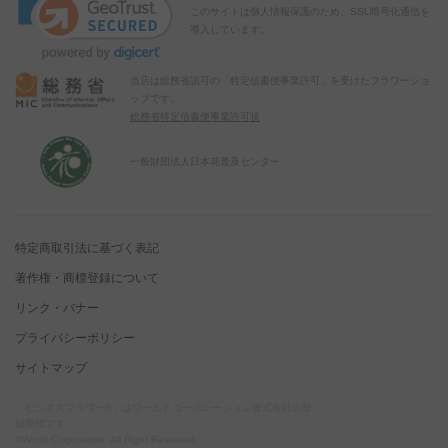
このサイトは個人情報保護のため、SSL暗号化通信を
導入しています。
当店は総務省認可の「特定信書便事業許可」を受けたフラワーショ
ップです。
総務省特定信書便事業許可状
一般財団法人日本花普及センター
特定商取引法に基づく表記
著作権・商標登録について
リンク・バナー
プライバシーポリシー
サイトマップ
「ビジネスフラワー®」はワールドコーポレーション株式会社の登
録商標です。
©World Corporation. All Right Reserved.