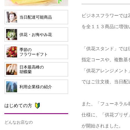
ビジネスフラワーでは2
当日配達可能商品
を全１１３商品に増強
供花・お悔やみ花
「供花スタンド」では
季節の
フラワーギフト
指定コースや、複数基
日本最高峰の
「供花アレンジメント
胡蝶蘭
ではご注文後、当日配
利用企業様の紹介
また、「フューネラル
はじめての方
仕様に、「供花プリザ
どんなお店なの
が開始されました。