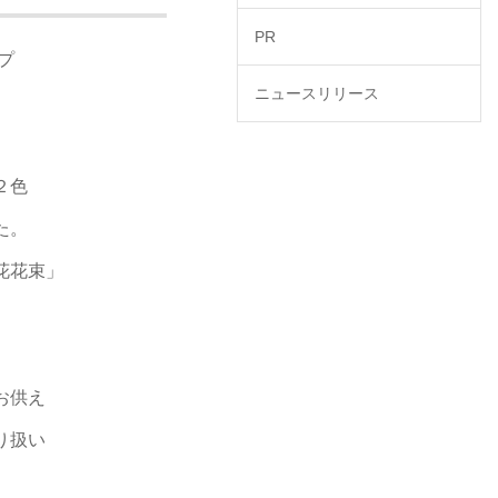
PR
プ
ニュースリリース
２色
た。
花花束」
お供え
り扱い