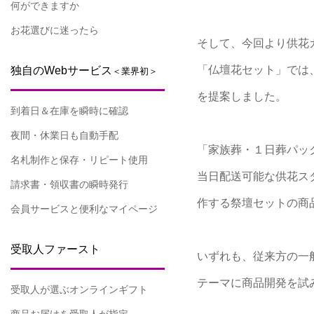
何ができますか
お花選びに迷ったら
そして、今回より供花
「仏壇花セット」では
独自のWebサービス
＜業界初＞
を提案しました。
到着日＆在庫を瞬時に確認
夜間・休業日も自動手配
「家族葬・１日葬パッ
名札制作と保存・リピート使用
当日配送可能な供花ス
請求書・領収書の瞬時発行
作する祭壇セットの商
会員サービスと便利なマイページ
受取人ファースト
いずれも、従来方の一
テーマに商品開発を試
受取人が選ぶオンラインギフト