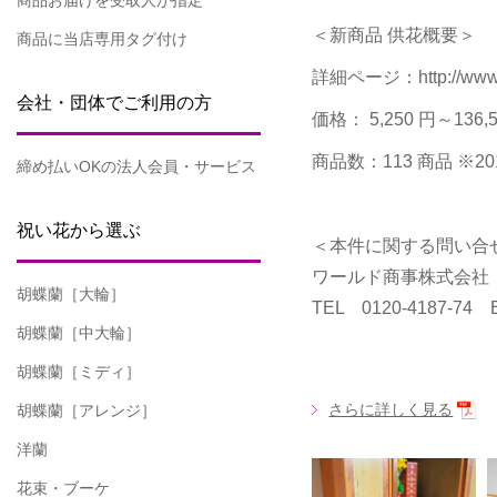
商品お届けを受取人が指定
＜新商品 供花概要＞
商品に当店専用タグ付け
詳細ページ：http://www.biz
会社・団体でご利用の方
価格： 5,250 円～
商品数：113 商品 ※201
締め払いOKの法人会員・サービス
祝い花から選ぶ
＜本件に関する問い合
ワールド商事株式会社
胡蝶蘭［大輪］
TEL 0120-4187-74 Em
胡蝶蘭［中大輪］
胡蝶蘭［ミディ］
さらに詳しく見る
胡蝶蘭［アレンジ］
洋蘭
花束・ブーケ