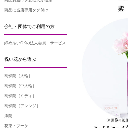
商品お届けを受取人が指定
商品に当店専用タグ付け
会社・団体でご利用の方
締め払いOKの法人会員・サービス
祝い花から選ぶ
胡蝶蘭［大輪］
胡蝶蘭［中大輪］
胡蝶蘭［ミディ］
胡蝶蘭［アレンジ］
洋蘭
花束・ブーケ