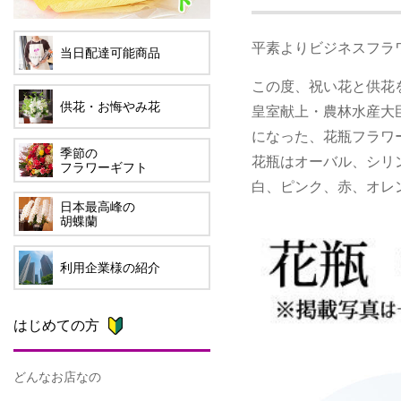
平素よりビジネスフラ
当日配達可能商品
この度、祝い花と供花
供花・お悔やみ花
皇室献上・農林水産大
になった、花瓶フラワ
季節の
花瓶はオーバル、シリ
フラワーギフト
白、ピンク、赤、オレ
日本最高峰の
胡蝶蘭
利用企業様の紹介
はじめての方
どんなお店なの