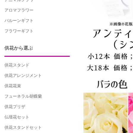
アロマフラワー
バルーンギフト
フラワーギフト
供花から選ぶ
供花スタンド
供花アレンジメント
供花花束
フューネラル胡蝶蘭
供花プリザ
仏壇花セット
供花スタンドセット