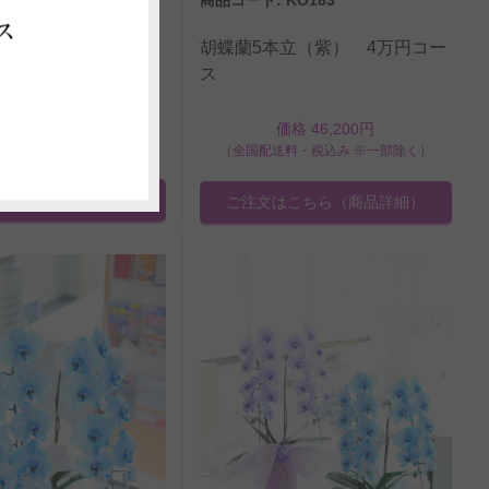
ス
胡蝶蘭5本立（紫） 4万円コー
立（青）3万円コース
ス
価格 33,000円
価格 46,200円
料・税込み ※一部除く）
（全国配送料・税込み ※一部除く）
はこちら
（商品詳細）
ご注文はこちら
（商品詳細）