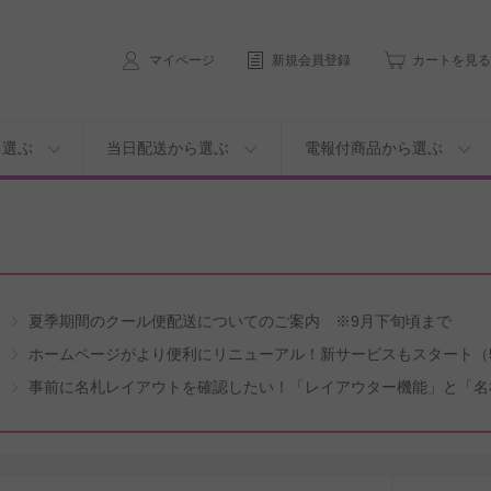
マイページ
新規会員登録
カートを見る
ら選ぶ
当日配送から選ぶ
電報付商品から選ぶ
夏季期間のクール便配送についてのご案内 ※9月下旬頃まで
ホームページがより便利にリニューアル！新サービスもスタート（5
事前に名札レイアウトを確認したい！「レイアウター機能」と「名