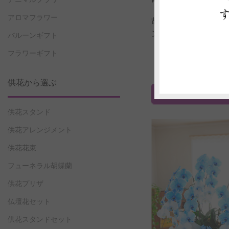
アロマフラワー
胡蝶蘭3本立（2色寄
ンク） 2万円コー
バルーンギフト
フラワーギフト
価格 22,000
（全国配送料・税込み 
供花から選ぶ
ご注文はこちら
（商
供花スタンド
供花アレンジメント
供花花束
フューネラル胡蝶蘭
供花プリザ
仏壇花セット
供花スタンドセット