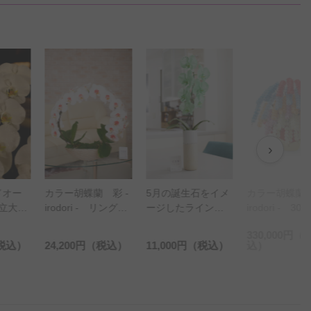
›
蘭 彩 -
5月の誕生石をイメ
カラー胡蝶蘭 彩 -
 - リング
ージしたラインス
irodori - 30本立
）
トーン入りカラー
390輪以上（ミック
330,000円
（税
胡蝶蘭 彩 - irodori
ス）
（税込）
11,000円
（税込）
込）
-と星座のロゴ入り
メッセージカード