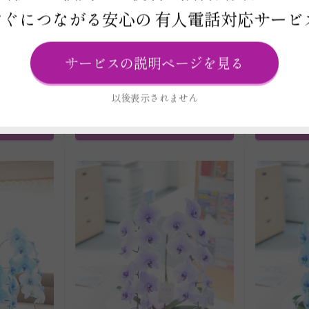
すぐにつながる安心の
有人電話対応サービ
せ 白＆ピ
胡蝶蘭3本立（2色寄せ 白＆リ
胡蝶蘭3本
ス
ップ）2万円コース
サービスの説明ページを見る
円
価格 22,000円
※一部除く）
（全国配送料・税込み ※一部除く）
（全国配送
以後表示されません
品詳細）
ご注文はこちら
（商品詳細）
ご注文