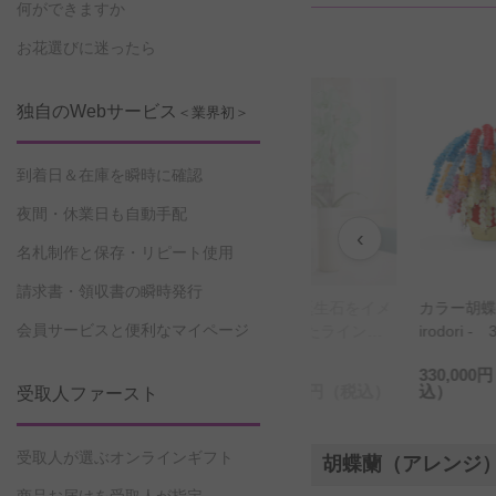
何ができますか
お花選びに迷ったら
独自のWebサービス
＜業界初＞
到着日＆在庫を瞬時に確認
夜間・休業日も自動手配
‹
名札制作と保存・リピート使用
請求書・領収書の瞬時発行
胡蝶蘭 彩 -
5月の誕生石をイメ
カラー胡蝶蘭 彩 -
デザイ
会員サービスと便利なマイページ
ori - リング
ージしたラインス
irodori - 30本立
ワー 
ップ）
トーン入りカラー
390輪以上（ミック
ンジメ
330,000円
（税
胡蝶蘭 彩 - irodori
ス）
プ） 
00円
（税込）
11,000円
（税込）
込）
33,000
受取人ファースト
-と星座のロゴ入り
メッセージカード
受取人が選ぶオンラインギフト
胡蝶蘭（アレンジ