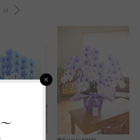
14
 ～
ス
KO199
商品コード: KO183