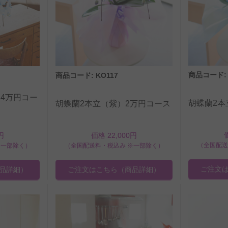
商品コード: 
商品コード: KO117
4万円コー
胡蝶蘭2本
胡蝶蘭2本立（紫）2万円コース
円
価格 22,000円
（全国配送
※一部除く）
（全国配送料・税込み ※一部除く）
ご注文
品詳細）
ご注文はこちら
（商品詳細）