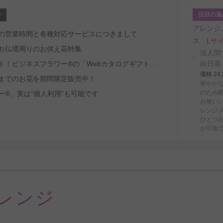
注目の逸
せ
アレンジ
～8/29の営業時間と各種対応サービスにつきまして
ス Lサ
お仏壇周りのお供え花特集
法人間
受取人ファースト！ビジネスフラワー®の「Webカタログギフトサービス」
向日葵
価格 2
までのお花を期間限定販売中！
華やか
のため
ー®、実は"個人利用"も可能です
お使い
レンジ
ひとつ
が可能
レンジ