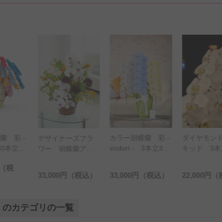
カラー胡蝶蘭 彩 -
ダイヤモンドオー
カラー胡蝶
ナーズフラ
irodori - 3本立36
キッド 3本立大輪
irodori
胡蝶蘭アレ
輪以上（カスタ
胡蝶蘭（27輪以
（リップ
ント（リッ
ム）
上）
3万円コース
円
（税込）
33,000円
（税込）
22,000円
（税込）
24,200円
）のカテゴリの一覧