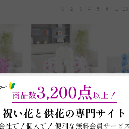
1
2
3
4
5
6
...
13
3,200点
商品数
以上！
～
祝い花と供花の
専門サイト
会社で！個人で！
便利な無料会員サービ
商品コード: KO80
商品コード: 