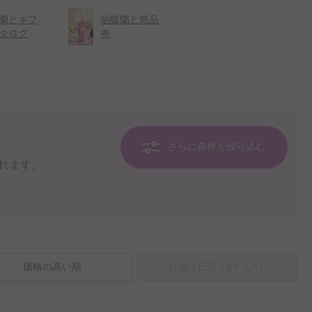
蘭とギフ
胡蝶蘭と商品
タログ
券
さらに条件を絞り込む
れます。
価格の高い順
お届け日順
（要〒入力）