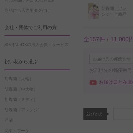
商品お届けを受取人が指定
胡蝶蘭（アレ
商品に当店専用タグ付け
ンジ）全商品
会社・団体でご利用の方
全157件 /
11,00
締め払いOKの法人会員・サービス
祝い花から選ぶ
お届け先の郵便番号
胡蝶蘭［大輪］
お届け日と在庫
胡蝶蘭［中大輪］
胡蝶蘭［ミディ］
胡蝶蘭［アレンジ］
並びかえ
洋蘭
花束・ブーケ