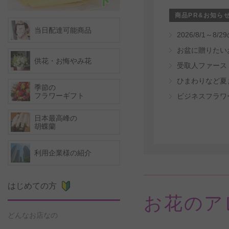
商品PR&お知ら
当日配達可能商品
2026/8/1
お盆に贈りたい
供花・お悔やみ花
ひまわりなど夏
季節の
フラワーギフト
ビジネスフラワ
日本最高峰の
胡蝶蘭
利用企業様の紹介
はじめての方
お花のア
どんなお店なの